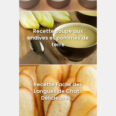
Recette soupe aux
endives et pommes de
terre
Recette Facile des
Langues de Chat :
Délicieuses...