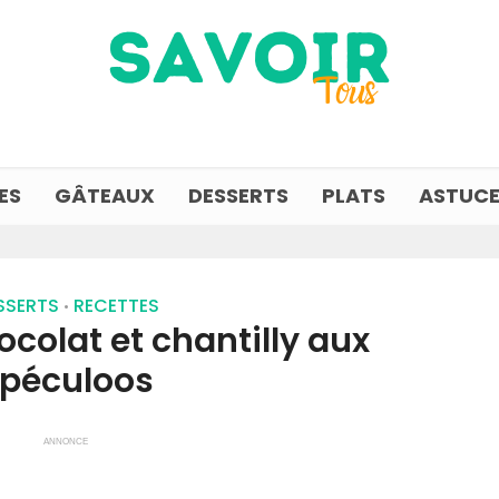
ES
GÂTEAUX
DESSERTS
PLATS
ASTUCE
SSERTS
RECETTES
•
colat et chantilly aux
péculoos
ANNONCE