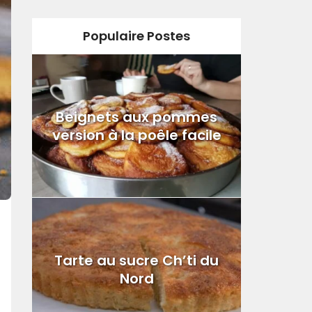
Populaire Postes
Beignets aux pommes
version à la poêle facile
Tarte au sucre Ch’ti du
Nord