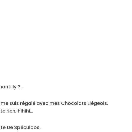
antilly ? .
 je me suis régalé avec mes Chocolats Liégeois.
te rien, hihihi…
âte De Spéculoos.