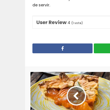
de servir.
User Review
4
(
1
vote)