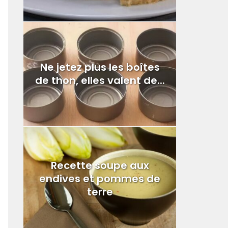
Ne jetez plus les boîtes
de thon, elles valent de...
Recette soupe aux
endives et pommes de
terre