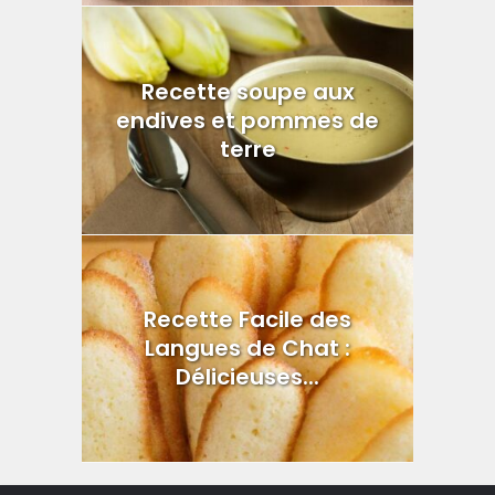
Recette soupe aux
endives et pommes de
terre
Recette Facile des
Langues de Chat :
Délicieuses...