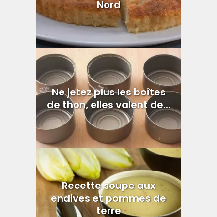
Nord
Ne jetez plus les boîtes
de thon, elles valent de...
Recette soupe aux
endives et pommes de
terre