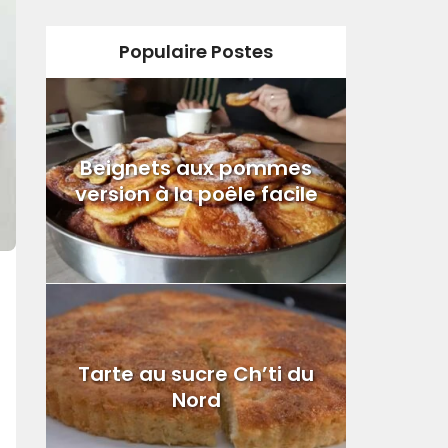
Populaire Postes
Beignets aux pommes
version à la poêle facile
Tarte au sucre Ch’ti du
Nord