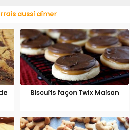
rrais aussi aimer
 de
Biscuits façon Twix Maison