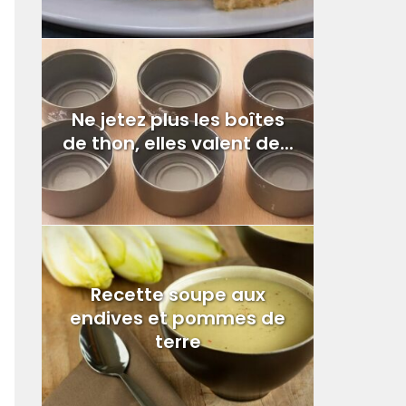
Ne jetez plus les boîtes
de thon, elles valent de...
Recette soupe aux
endives et pommes de
terre