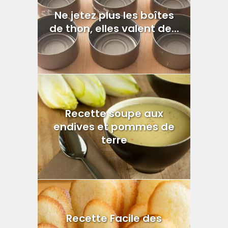
Ne jetez plus les boîtes
de thon, elles valent de...
Recette soupe aux
endives et pommes de
terre
Recette Facile des