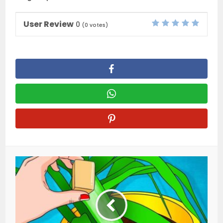
User Review
0
(
0
votes)