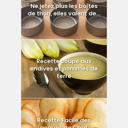
Ne jetez plus les boîtes
de thon, elles valent de...
Recette soupe aux
endives et pommes de
terre
Recette Facile des
Langues de Chat :