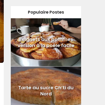
Populaire Postes
Beignets aux pommes
version à la poêle facile
Tarte au sucre Ch’ti du
Nord