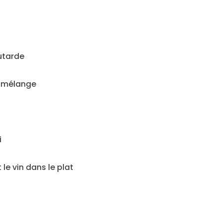
utarde
e mélange
i
le vin dans le plat