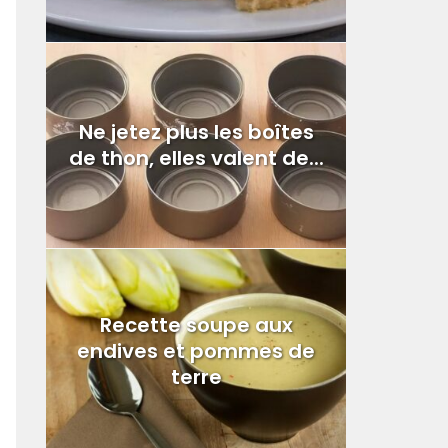
Ne jetez plus les boîtes
de thon, elles valent de...
Recette soupe aux
endives et pommes de
terre