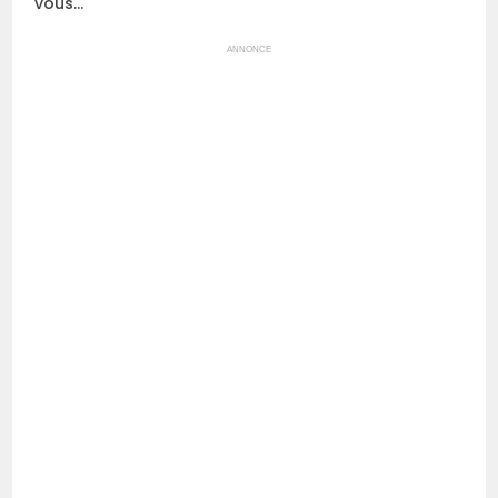
vous…
ANNONCE