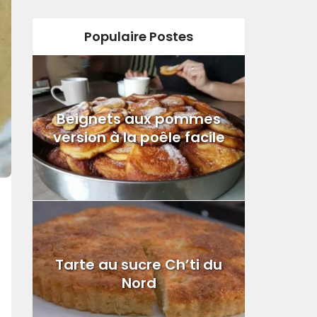
Populaire Postes
Beignets aux pommes
version à la poêle facile
Tarte au sucre Ch’ti du
Nord