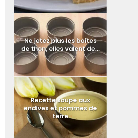
Ne jetez plus les boîtes
de thon, elles valent de...
Recette soupe aux
endives et pommes de
terre