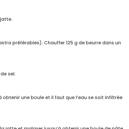
jatte.
astra préférables). Chauffer 125 g de beurre dans un
 de sel.
obtenir une boule et il faut que l’eau se soit infiltrée
e la jatte et malaxer jusqu’à obtenir une boule de pâte