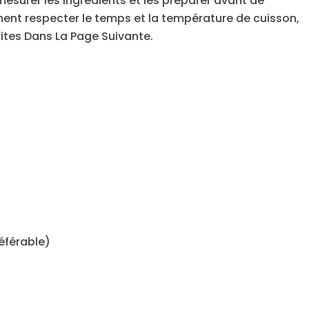
n mesurer les ingrédients et les préparer avant de
ment respecter le temps et la température de cuisson,
ites Dans La Page Suivante.
éférable)