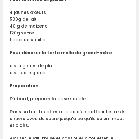
4 jaunes d’œufs
500g de lait
40 g de maïzena
120g sucre
1 baie de vanille
Pour décorer la tarte molle de grand-mère :
q.s. pignons de pin
q.s. sucre glace
Préparation :
D’abord, préparer la base souple
Dans un bol, fouetter à l’aide d’un batteur les œufs
entiers avec du sucre jusqu’à ce qu’ils soient mous
et clairs.
Ajouter le lait, l’huile et continuer à fouetter le