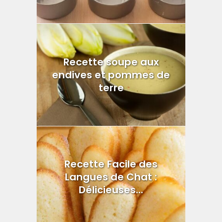
Recette soupe aux
endives et pommes de
terre
Recette Facile des
Langues de Chat :
Délicieuses...