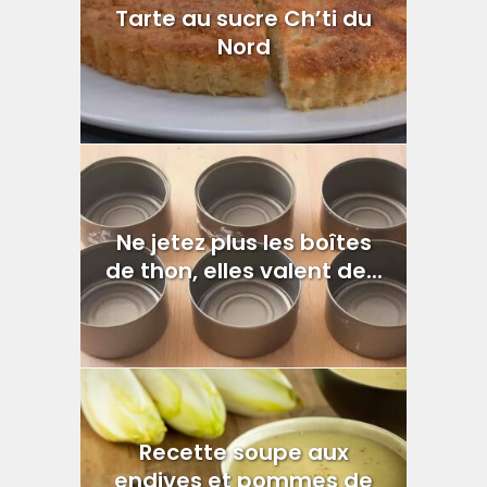
Tarte au sucre Ch’ti du
Nord
Ne jetez plus les boîtes
de thon, elles valent de...
Recette soupe aux
endives et pommes de