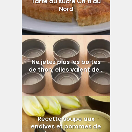
Tarte au sucre Ch’ti du
Nord
Ne jetez plus les boîtes
de thon, elles valent de...
Recette soupe aux
endives et pommes de