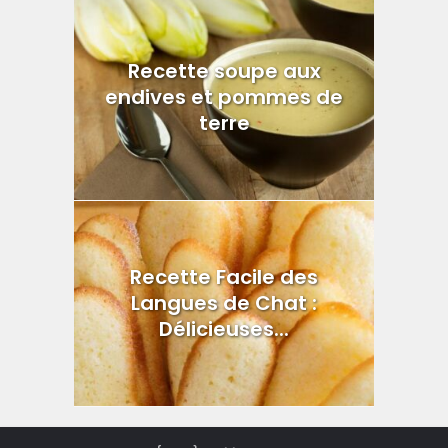
Recette soupe aux
endives et pommes de
terre
Recette Facile des
Langues de Chat :
Délicieuses...