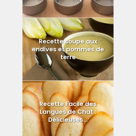
Recette soupe aux
endives et pommes de
terre
Recette Facile des
Langues de Chat :
Délicieuses...