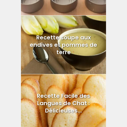
Recette soupe aux
endives et pommes de
terre
Recette Facile des
Langues de Chat :
Délicieuses...