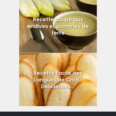
Recette soupe aux
endives et pommes de
terre
Recette Facile des
Langues de Chat :
Délicieuses...