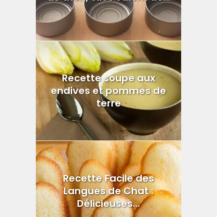
Recette soupe aux
endives et pommes de
terre
Recette Facile des
Langues de Chat :
Délicieuses...