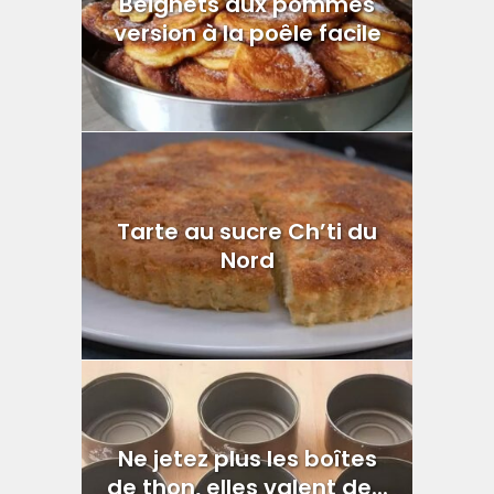
Beignets aux pommes
version à la poêle facile
Tarte au sucre Ch’ti du
Nord
Ne jetez plus les boîtes
de thon, elles valent de...