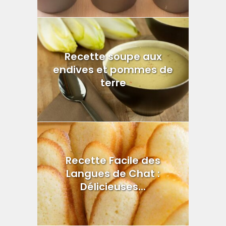
Recette soupe aux
endives et pommes de
terre
Recette Facile des
Langues de Chat :
Délicieuses...