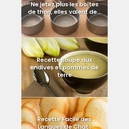
Ne jetez plus les boîtes
de thon, elles valent de...
Recette soupe aux
endives et pommes de
terre
Recette Facile des
Langues de Chat :