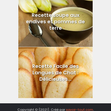
Recette soupe aux
endives et pommes de
terre
Recette Facile des
Langues de Chat :
Délicieuses...
Copyright © {2021}. Créé par
savoir-tout.com
.