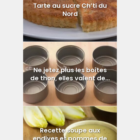
Tarte au sucre Ch’ti du
Nord
Ne jetez plus les boîtes
de thon, elles valent de...
Recette soupe aux
endives et pommes de