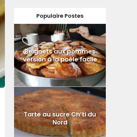
Populaire Postes
Beignets aux pommes
version à la poêle facile
Tarte au sucre Ch’ti du
Nord