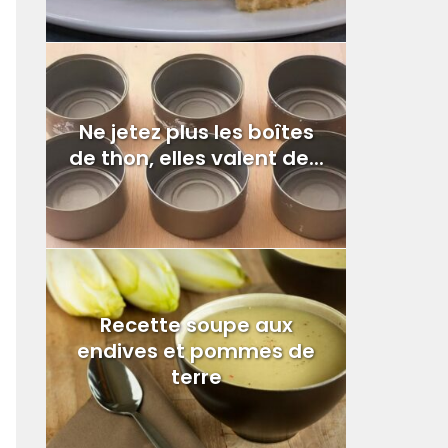
Ne jetez plus les boîtes
de thon, elles valent de...
Recette soupe aux
endives et pommes de
terre