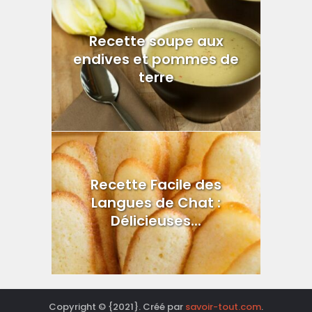
Recette soupe aux
endives et pommes de
terre
Recette Facile des
Langues de Chat :
Délicieuses...
Copyright © {2021}. Créé par
savoir-tout.com
.