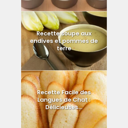
Recette soupe aux
endives et pommes de
terre
Recette Facile des
Langues de Chat :
Délicieuses...