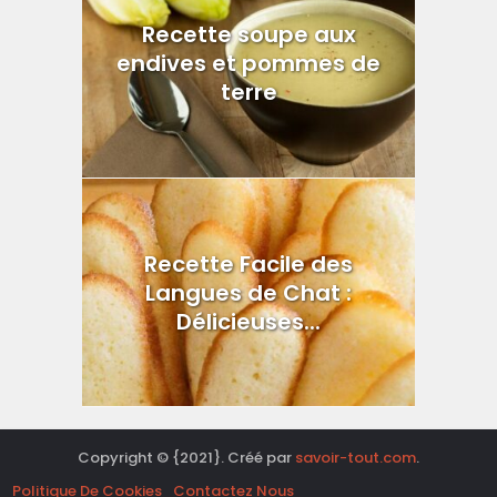
Recette soupe aux
endives et pommes de
terre
Recette Facile des
Langues de Chat :
Délicieuses...
Copyright © {2021}. Créé par
savoir-tout.com
.
Politique De Cookies
Contactez Nous