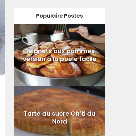
Populaire Postes
Beignets aux pommes
version à la poêle facile
Tarte au sucre Ch’ti du
Nord