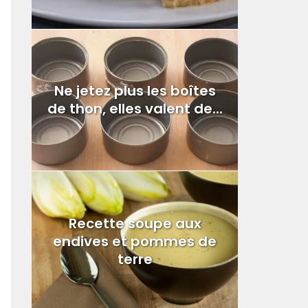
Ne jetez plus les boîtes
de thon, elles valent de...
Recette soupe aux
endives et pommes de
terre