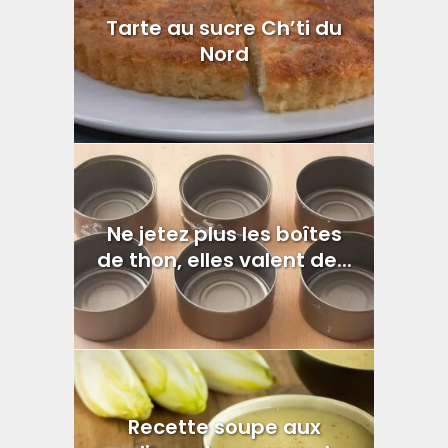
Tarte au sucre Ch’ti du
Nord
Ne jetez plus les boîtes
de thon, elles valent de...
Recette soupe aux