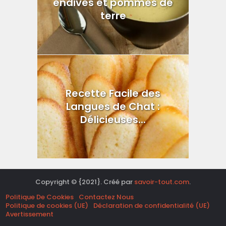
endives et pommes de
terre
Recette Facile des
Langues de Chat :
Délicieuses...
Copyright © {2021}. Créé par
savoir-tout.com
.
Politique De Cookies
Contactez Nous
Politique de cookies (UE)
Déclaration de confidentialité (UE)
Avertissement