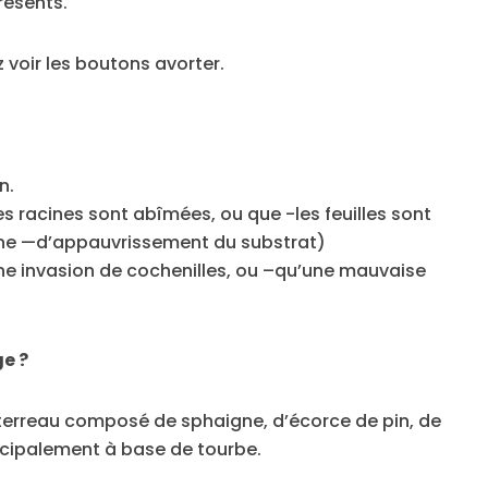
résents.
z voir les boutons avorter.
n.
s racines sont abîmées, ou que -les feuilles sont
igne —d’appauvrissement du substrat)
e invasion de cochenilles, ou –qu’une mauvaise
ge ?
 terreau composé de sphaigne, d’écorce de pin, de
ncipalement à base de tourbe.