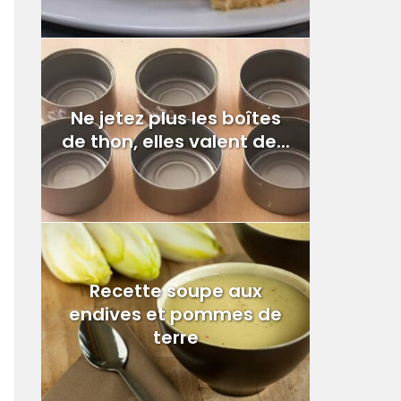
Ne jetez plus les boîtes
de thon, elles valent de...
Recette soupe aux
endives et pommes de
terre