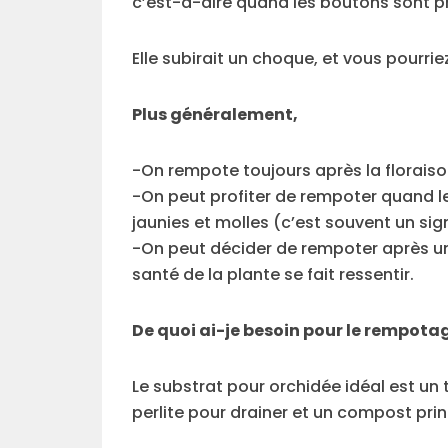
c’est-à-dire quand les boutons sont p
Elle subirait un choque, et vous pourrie
Plus généralement,
-On rempote toujours après la floraiso
-On peut profiter de rempoter quand le
jaunies et molles (c’est souvent un s
-On peut décider de rempoter après un
santé de la plante se fait ressentir.
De quoi ai-je besoin pour le rempota
Le substrat pour orchidée idéal est un
perlite pour drainer et un compost pri