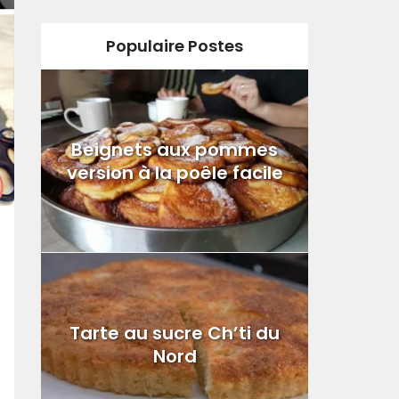
Populaire Postes
Beignets aux pommes
version à la poêle facile
Tarte au sucre Ch’ti du
Nord