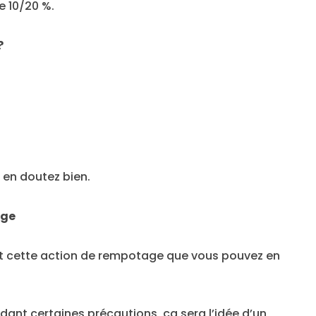
e 10/20 %.
?
s en doutez bien.
age
nt cette action de rempotage que vous pouvez en
ant certaines précautions, ça sera l’idée d’un