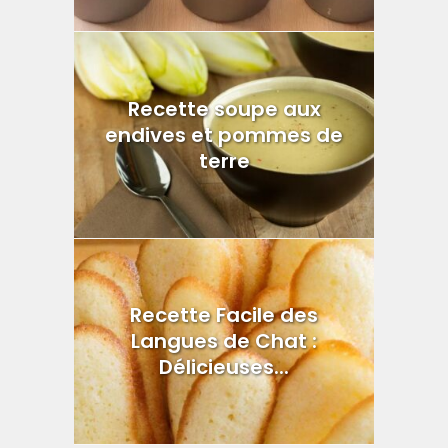
Recette soupe aux
endives et pommes de
terre
Recette Facile des
Langues de Chat :
Délicieuses...