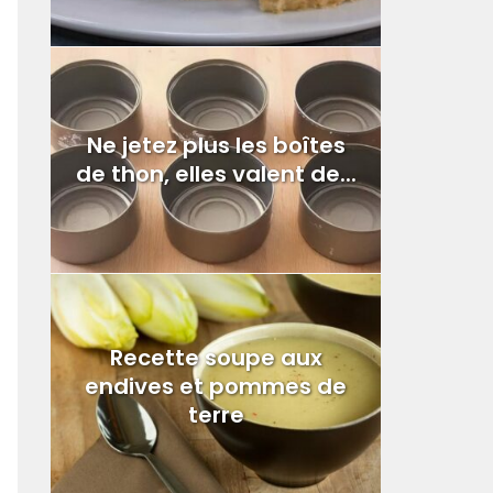
Ne jetez plus les boîtes
de thon, elles valent de...
Recette soupe aux
endives et pommes de
terre