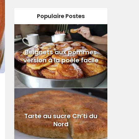
Populaire Postes
Beignets aux pommes
version à la poêle facile
Tarte au sucre Ch’ti du
Nord