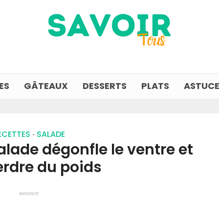
ES
GÂTEAUX
DESSERTS
PLATS
ASTUCE
ECETTES
SALADE
•
alade dégonfle le ventre et
erdre du poids
ANNONCE