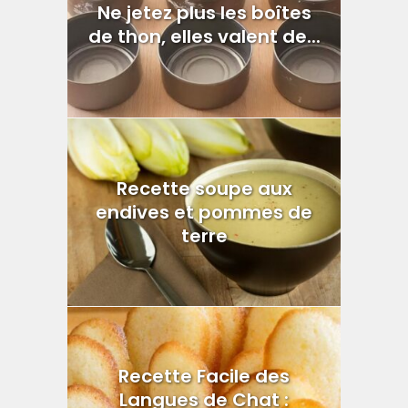
Ne jetez plus les boîtes
de thon, elles valent de...
Recette soupe aux
endives et pommes de
terre
Recette Facile des
Langues de Chat :