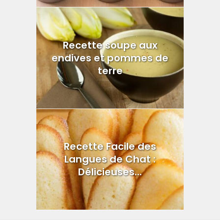
Recette soupe aux
endives et pommes de
terre
Recette Facile des
Langues de Chat :
Délicieuses...