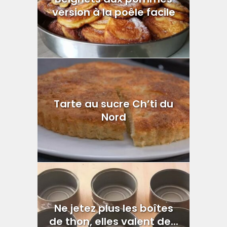
version à la poêle facile
Tarte au sucre Ch’ti du
Nord
Ne jetez plus les boîtes
de thon, elles valent de...