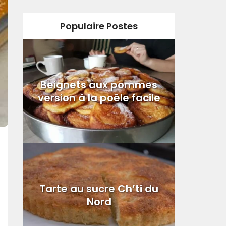
Populaire Postes
Beignets aux pommes
version à la poêle facile
Tarte au sucre Ch’ti du
Nord