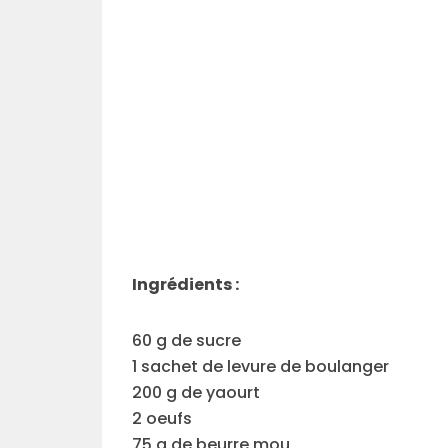
Ingrédients :
60 g de sucre
1 sachet de levure de boulanger
200 g de yaourt
2 oeufs
75 g de beurre mou