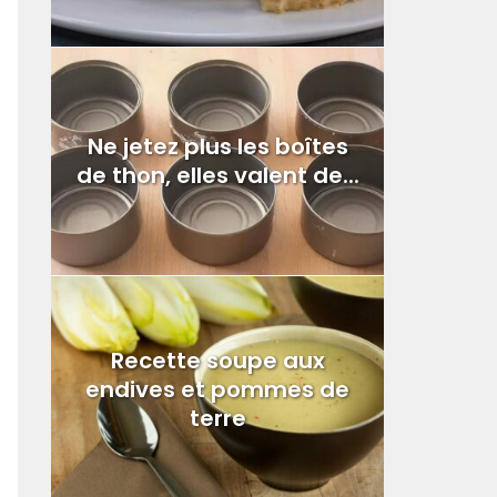
Ne jetez plus les boîtes
de thon, elles valent de...
Recette soupe aux
endives et pommes de
terre