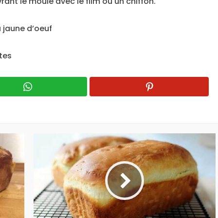
ant le moule avec le film ou un chiffon.
 jaune d’oeuf
utes