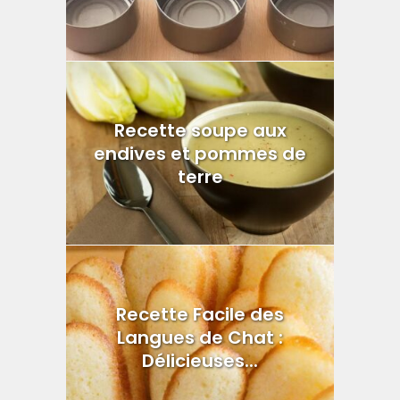
Recette soupe aux
endives et pommes de
terre
Recette Facile des
Langues de Chat :
Délicieuses...