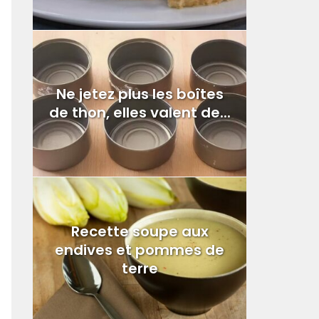
Ne jetez plus les boîtes
de thon, elles valent de...
Recette soupe aux
endives et pommes de
terre