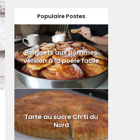
Populaire Postes
Beignets aux pommes
version à la poêle facile
Tarte au sucre Ch’ti du
Nord