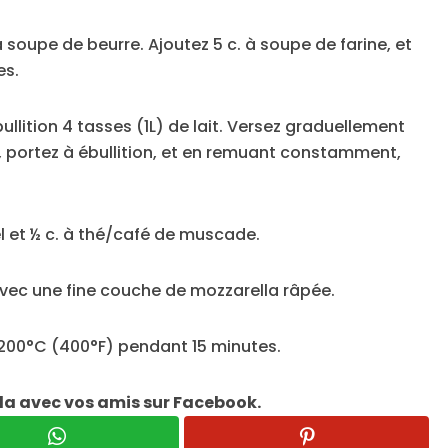
à soupe de beurre. Ajoutez 5 c. à soupe de farine, et
es.
lition 4 tasses (1L) de lait. Versez graduellement
, portez à ébullition, et en remuant constamment,
l et ½ c. à thé/café de muscade.
 avec une fine couche de mozzarella râpée.
 200°C (400°F) pendant 15 minutes.
la avec vos amis sur Facebook.