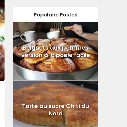
Populaire Postes
Beignets aux pommes
version à la poêle facile
Tarte au sucre Ch’ti du
Nord