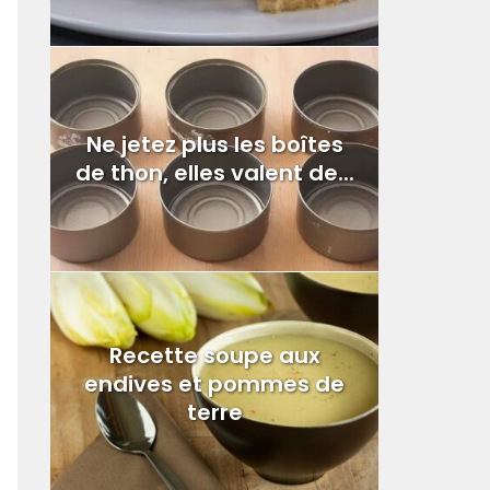
Ne jetez plus les boîtes
de thon, elles valent de...
Recette soupe aux
endives et pommes de
terre