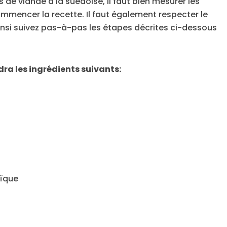
s de viande à la suédoise, il faut bien mesurer les
ommencer la recette. Il faut également respecter le
insi suivez pas-à-pas les étapes décrites ci-dessous
udra les ingrédients suivants:
aïque