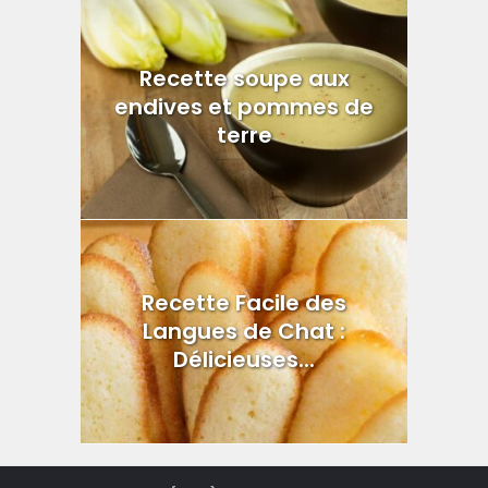
Recette soupe aux
endives et pommes de
terre
Recette Facile des
Langues de Chat :
Délicieuses...