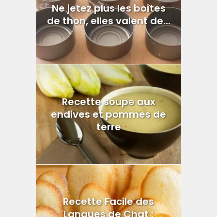
Ne jetez plus les boîtes
de thon, elles valent de...
Recette soupe aux
endives et pommes de
terre
Recette Facile des
Langues de Chat :