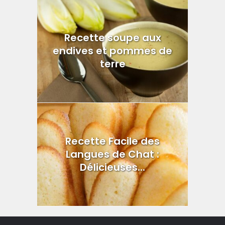
Recette soupe aux
endives et pommes de
terre
Recette Facile des
Langues de Chat :
Délicieuses...