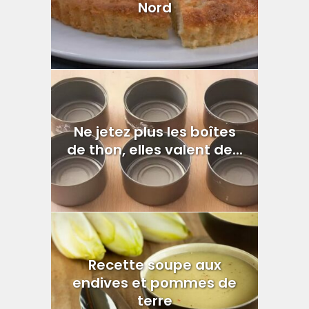
Nord
Ne jetez plus les boîtes
de thon, elles valent de...
Recette soupe aux
endives et pommes de
terre