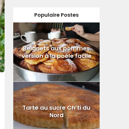
Populaire Postes
Beignets aux pommes
version à la poêle facile
Tarte au sucre Ch’ti du
Nord