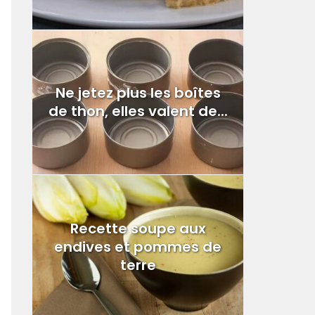
Ne jetez plus les boîtes
de thon, elles valent de...
Recette soupe aux
endives et pommes de
terre