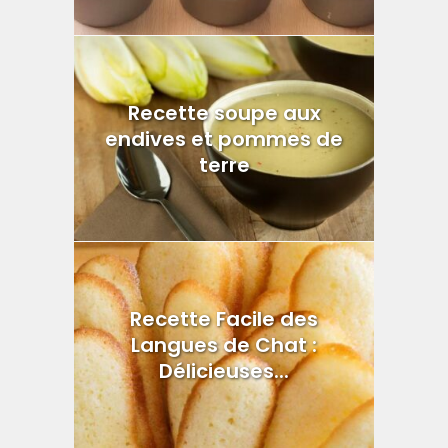
Recette soupe aux
endives et pommes de
terre
Recette Facile des
Langues de Chat :
Délicieuses...