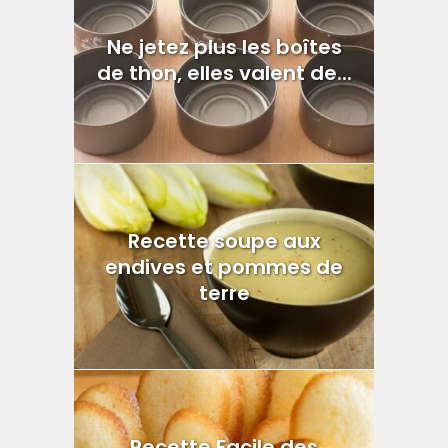
Ne jetez plus les boîtes
de thon, elles valent de...
Recette soupe aux
endives et pommes de
terre
Recette Facile des